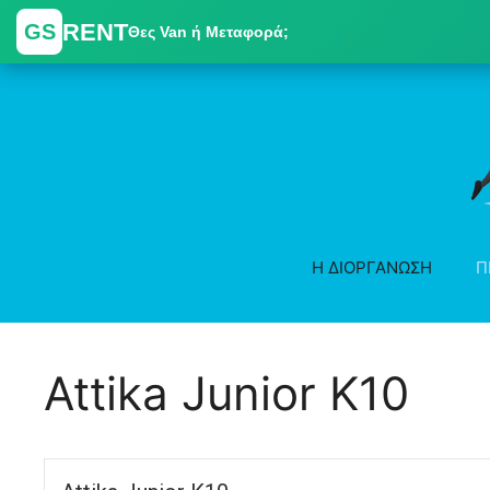
RENT
GS
Θες Van ή Μεταφορά;
Skip
to
content
Η ΔΙΟΡΓΑΝΩΣΗ
Π
Attika Junior K10