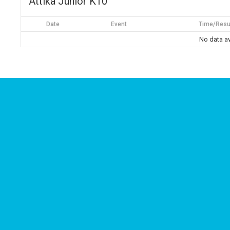
Attika Junior K10
Date
Event
Time/Resu
No data av