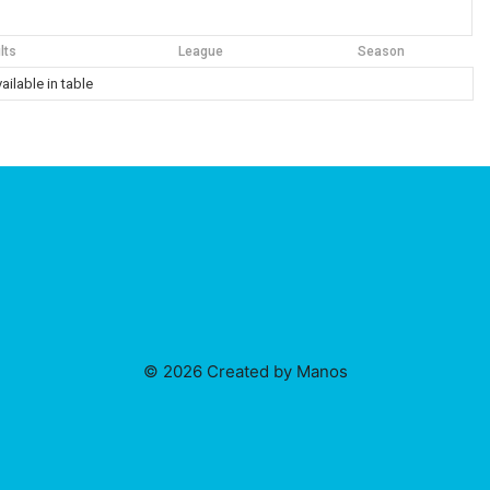
lts
League
Season
ailable in table
© 2026 Created by Manos