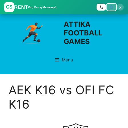
RENT
×
GS
Θες Van ή Μεταφορά;
Skip
ATTIKA
to
FOOTBALL
content
GAMES
Menu
ΑΕΚ K16 vs OFI FC
K16