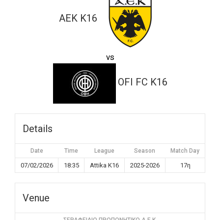
ΑΕΚ K16
vs
OFI FC K16
Details
Date
Time
League
Season
Match Day
07/02/2026
18:35
Attika K16
2025-2026
17η
Venue