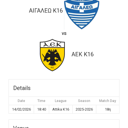
ΑΙΓΑΛΕΩ K16
vs
ΑΕΚ K16
Details
Date
Time
League
Season
Match Day
14/02/2026
18:40
Attika K16
2025-2026
18η