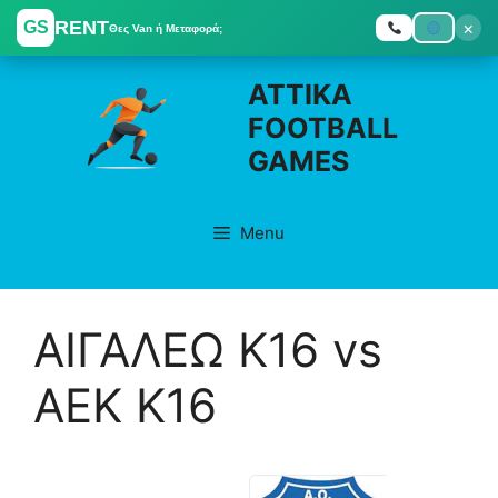
RENT
×
GS
Θες Van ή Μεταφορά;
Skip
ATTIKA
to
FOOTBALL
content
GAMES
Menu
ΑΙΓΑΛΕΩ K16 vs
ΑΕΚ K16