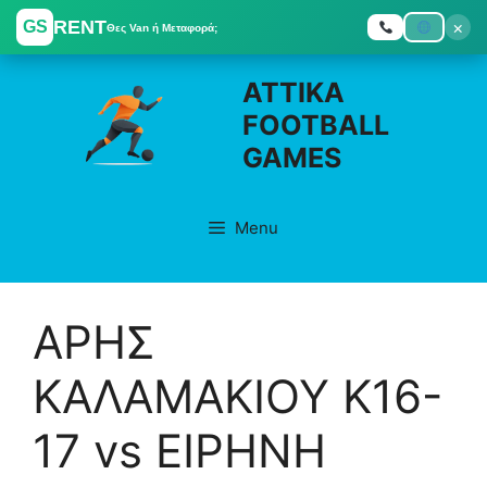
RENT
×
GS
Θες Van ή Μεταφορά;
Skip
ATTIKA
to
FOOTBALL
content
GAMES
Menu
ΑΡΗΣ
ΚΑΛΑΜΑΚΙΟΥ Κ16-
17 vs ΕΙΡΗΝΗ