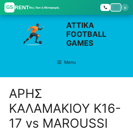
RENT
×
GS
Θες Van ή Μεταφορά;
Skip
ATTIKA
to
FOOTBALL
content
GAMES
Menu
ΑΡΗΣ
ΚΑΛΑΜΑΚΙΟΥ Κ16-
17 vs MAROUSSI