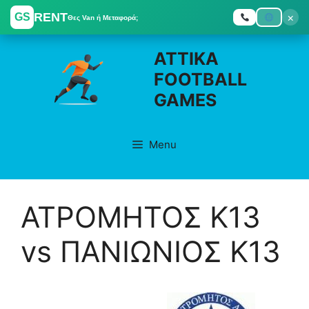
RENT
×
GS
Θες Van ή Μεταφορά;
Skip
ATTIKA
to
FOOTBALL
content
GAMES
Menu
ΑΤΡΟΜΗΤΟΣ K13
vs ΠΑΝΙΩΝΙΟΣ K13