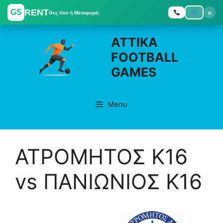
RENT
×
GS
Θες Van ή Μεταφορά;
Skip
ATTIKA
to
FOOTBALL
content
GAMES
Menu
ΑΤΡΟΜΗΤΟΣ K16
vs ΠΑΝΙΩΝΙΟΣ K16