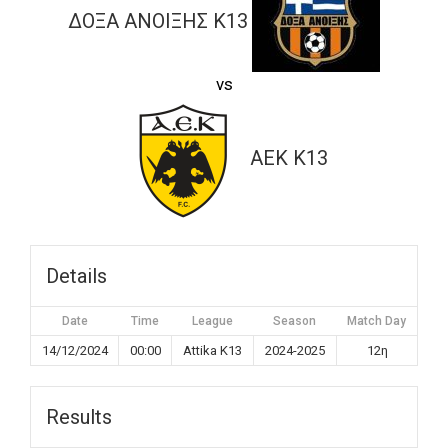
ΔΟΞΑ ΑΝΟΙΞΗΣ K13
vs
ΑΕΚ K13
Details
Date
Time
League
Season
Match Day
14/12/2024
00:00
Attika K13
2024-2025
12η
Results