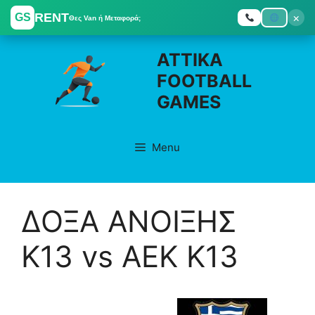
RENT
×
GS
Θες Van ή Μεταφορά;
Skip
ATTIKA
to
FOOTBALL
content
GAMES
Menu
ΔΟΞΑ ΑΝΟΙΞΗΣ
K13 vs ΑΕΚ K13