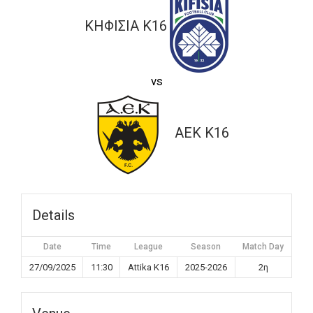
ΚΗΦΙΣΙΑ K16
vs
ΑΕΚ K16
Details
Date
Time
League
Season
Match Day
27/09/2025
11:30
Attika K16
2025-2026
2η