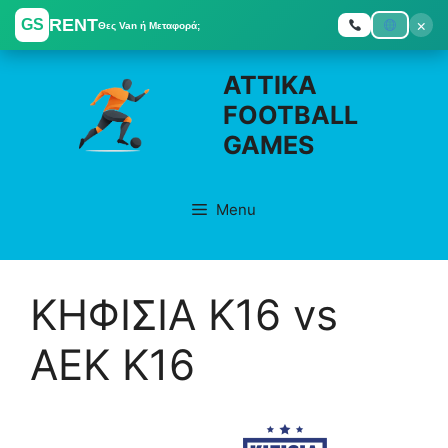
RENT
×
GS
Θες Van ή Μεταφορά;
Skip
ATTIKA
to
FOOTBALL
content
GAMES
Menu
ΚΗΦΙΣΙΑ K16 vs
ΑΕΚ K16