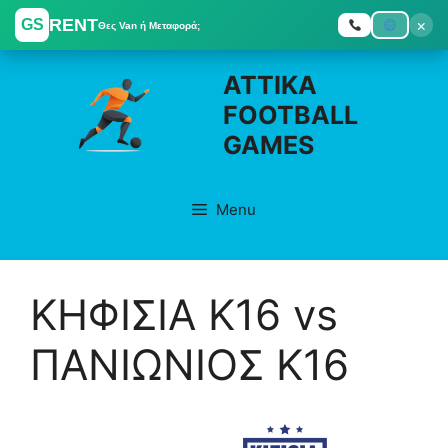
RENT
×
GS
Θες Van ή Μεταφορά;
Skip
ATTIKA
to
FOOTBALL
content
GAMES
Menu
ΚΗΦΙΣΙΑ K16 vs
ΠΑΝΙΩΝΙΟΣ K16