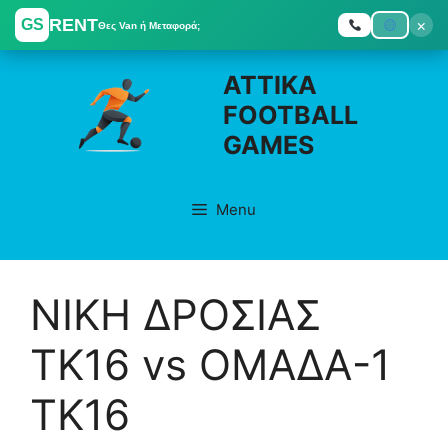
RENT
×
GS
Θες Van ή Μεταφορά;
Skip
ATTIKA
to
FOOTBALL
content
GAMES
Menu
ΝΙΚΗ ΔΡΟΣΙΑΣ
ΤΚ16 vs ΟΜΑΔΑ-1
TK16