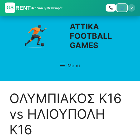
RENT
×
GS
Θες Van ή Μεταφορά;
Skip
ATTIKA
to
FOOTBALL
content
GAMES
Menu
ΟΛΥΜΠΙΑΚΟΣ K16
vs ΗΛΙΟΥΠΟΛΗ
K16