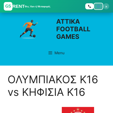
RENT
×
GS
Θες Van ή Μεταφορά;
Skip
ATTIKA
to
FOOTBALL
content
GAMES
Menu
ΟΛΥΜΠΙΑΚΟΣ K16
vs ΚΗΦΙΣΙΑ K16