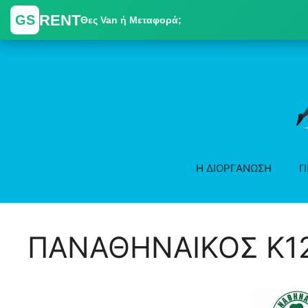
RENT
GS
Θες Van ή Μεταφορά;
Skip
to
content
Η ΔΙΟΡΓΑΝΩΣΗ
Π
ΠΑΝΑΘΗΝΑΙΚΟΣ K12 