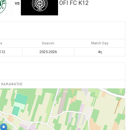
OFI FC K12
vs
ue
Season
Match Day
K12
2025-2026
4η
Σ ΚΑΛΑΦΑΤΗΣ