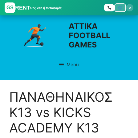
RENT
×
GS
Θες Van ή Μεταφορά;
Skip
ATTIKA
to
FOOTBALL
content
GAMES
Menu
ΠΑΝΑΘΗΝΑΙΚΟΣ
K13 vs KICKS
ACADEMY K13