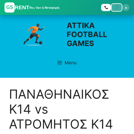
RENT
×
GS
Θες Van ή Μεταφορά;
Skip
ATTIKA
to
FOOTBALL
content
GAMES
Menu
ΠΑΝΑΘΗΝΑΙΚΟΣ
K14 vs
ΑΤΡΟΜΗΤΟΣ K14