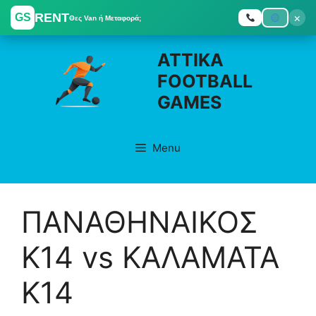
RENT
×
GS
Θες Van ή Μεταφορά;
Skip
ATTIKA
to
FOOTBALL
content
GAMES
Menu
ΠΑΝΑΘΗΝΑΙΚΟΣ
K14 vs ΚΑΛΑΜΑΤΑ
K14