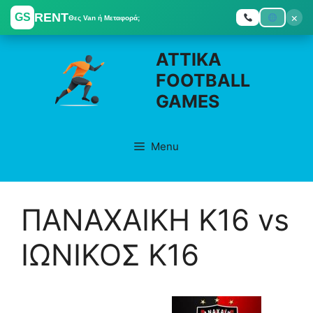
RENT
×
GS
Θες Van ή Μεταφορά;
Skip
ATTIKA
to
FOOTBALL
content
GAMES
Menu
ΠΑΝΑΧΑΙΚΗ K16 vs
ΙΩΝΙΚΟΣ K16