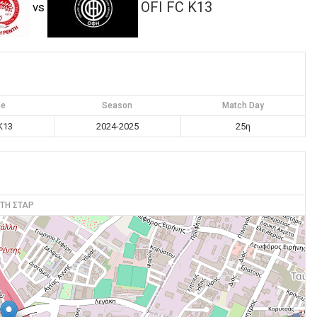
OFI FC K13
vs
ue
Season
Match Day
K13
2024-2025
25η
ΤΗ ΣΤΑΡ