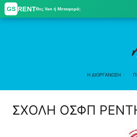
RENT
GS
Θες Van ή Μεταφορά;
Skip
to
content
Η ΔΙΟΡΓΑΝΩΣΗ
Π
ΣΧΟΛΗ ΟΣΦΠ ΡΕΝΤΗ 