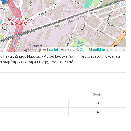
Leaflet
|
Map data ©
OpenStreetMap
contributors
υ Ρέντη, Δήμος Νίκαιας - Αγίου Ιωάννη Ρέντη, Περιφερειακή Ενότητα
τρωμένη Διοίκηση Αττικής, 182 33, Ελλάδα
Goals
0
4