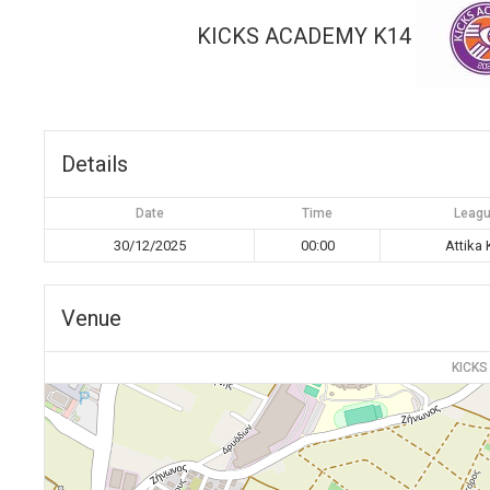
KICKS ACADEMY Κ14
Details
Date
Time
Leag
30/12/2025
00:00
Attika 
Venue
KICK