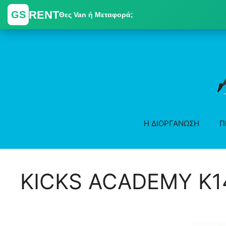
RENT
GS
Θες Van ή Μεταφορά;
Skip
to
content
Η ΔΙΟΡΓΑΝΩΣΗ
Π
KICKS ACADEMY Κ14