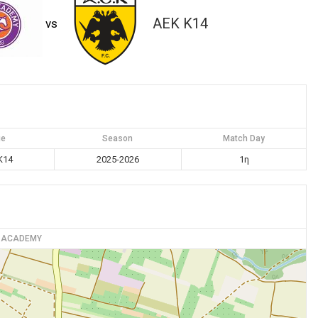
ΑΕΚ K14
vs
ue
Season
Match Day
K14
2025-2026
1η
S ACADEMY