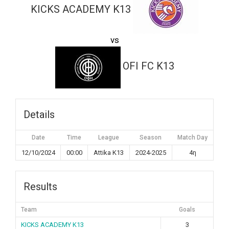
KICKS ACADEMY K13
vs
OFI FC K13
Details
Date
Time
League
Season
Match Day
12/10/2024
00:00
Attika K13
2024-2025
4η
Results
Team
Goals
KICKS ACADEMY K13
3