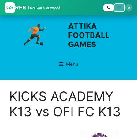
RENT
×
GS
Θες Van ή Μεταφορά;
Skip
ATTIKA
to
FOOTBALL
content
GAMES
Menu
KICKS ACADEMY
K13 vs OFI FC K13