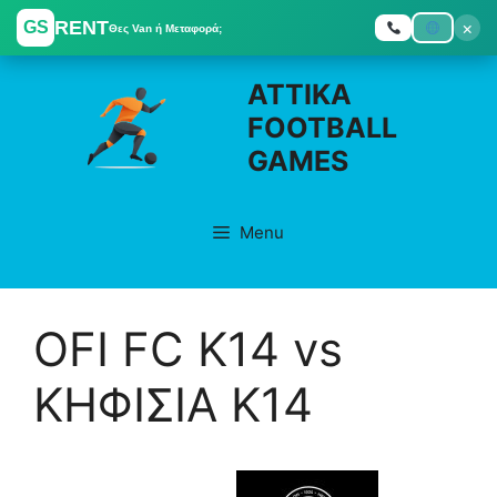
RENT
×
GS
Θες Van ή Μεταφορά;
Skip
ATTIKA
to
FOOTBALL
content
GAMES
Menu
OFI FC K14 vs
ΚΗΦΙΣΙΑ K14