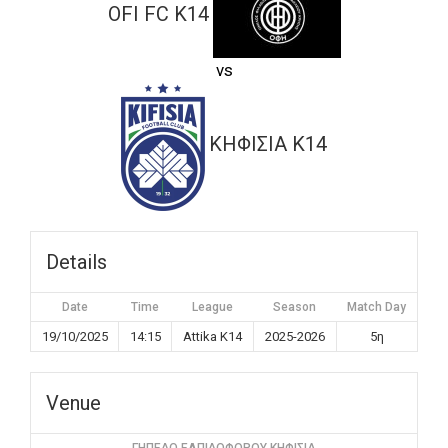
OFI FC K14
vs
ΚΗΦΙΣΙΑ K14
Details
Date
Time
League
Season
Match Day
19/10/2025
14:15
Attika K14
2025-2026
5η
Venue