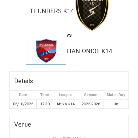
THUNDERS K14
vs
ΠΑΝΙΩΝΙΟΣ K14
Details
Date
Time
League
Season
Match Day
05/10/2025
17:30
Attika K14
2025-2026
3η
Venue