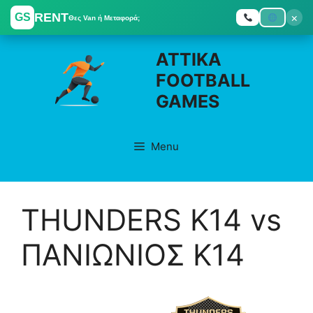
RENT
×
GS
Θες Van ή Μεταφορά;
Skip
ATTIKA
to
FOOTBALL
content
GAMES
Menu
THUNDERS K14 vs
ΠΑΝΙΩΝΙΟΣ K14