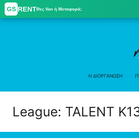
RENT
GS
Θες Van ή Μεταφορά;
Skip
to
content
Η ΔΙΟΡΓΑΝΩΣΗ
Π
League:
TALENT Κ13