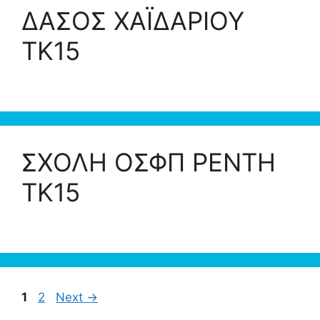
ΔΑΣΟΣ ΧΑΪΔΑΡΙΟΥ
ΤΚ15
ΣΧΟΛΗ ΟΣΦΠ ΡΕΝΤΗ
ΤΚ15
Page
Page
1
2
Next
→