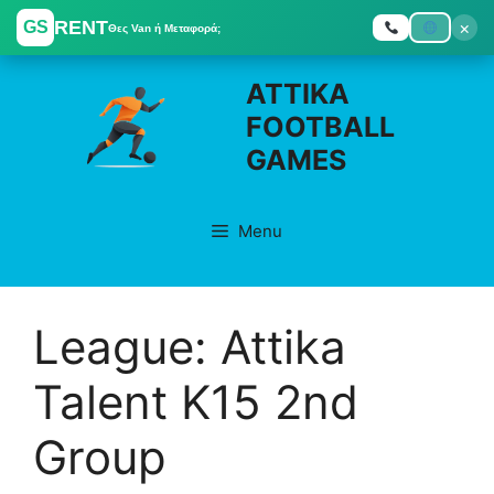
RENT
×
GS
Θες Van ή Μεταφορά;
Skip
ATTIKA
to
FOOTBALL
content
GAMES
Menu
League:
Attika
Talent K15 2nd
Group