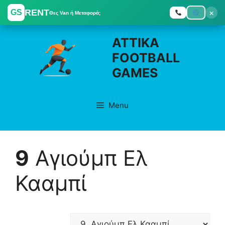
RENT
×
GS
Θες Van ή Μεταφορά;
Skip
ATTIKA
to
FOOTBALL
content
GAMES
Menu
9
Αγιούμπ Ελ
Κααμπί