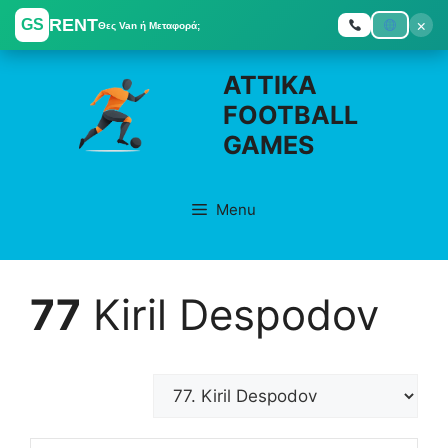
RENT
×
GS
Θες Van ή Μεταφορά;
Skip
ATTIKA
to
FOOTBALL
content
GAMES
Menu
77
Kiril Despodov