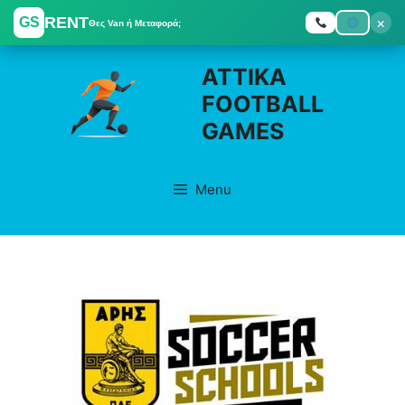
RENT
×
GS
Θες Van ή Μεταφορά;
Skip
ATTIKA
to
FOOTBALL
content
GAMES
Menu