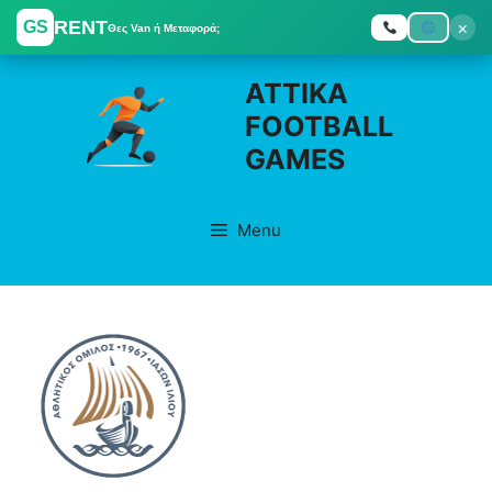
RENT
×
GS
Θες Van ή Μεταφορά;
Skip
ATTIKA
to
FOOTBALL
content
GAMES
Menu