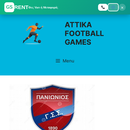
RENT
×
GS
Θες Van ή Μεταφορά;
Skip
ATTIKA
to
FOOTBALL
content
GAMES
Menu