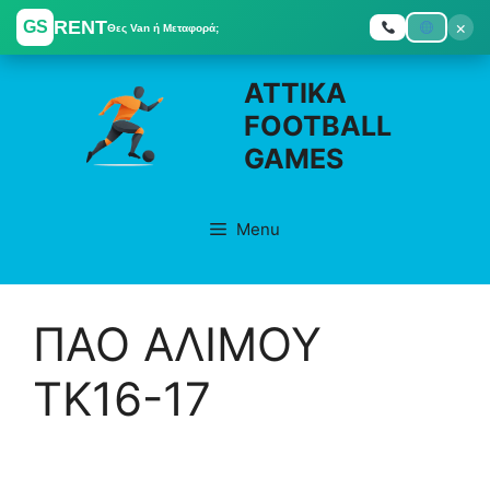
RENT
×
GS
Θες Van ή Μεταφορά;
Skip
ATTIKA
to
FOOTBALL
content
GAMES
Menu
ΠΑΟ ΑΛΙΜΟΥ
ΤΚ16-17