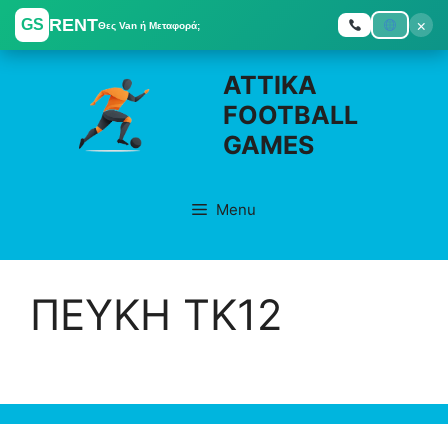
RENT
×
GS
Θες Van ή Μεταφορά;
Skip
ATTIKA
to
FOOTBALL
content
GAMES
Menu
ΠΕΥΚΗ ΤΚ12