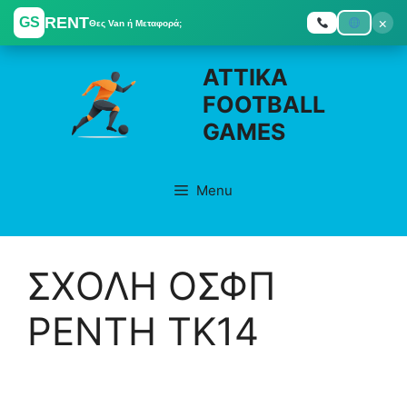
RENT
×
GS
Θες Van ή Μεταφορά;
Skip
ATTIKA
to
FOOTBALL
content
GAMES
Menu
ΣΧΟΛΗ ΟΣΦΠ
ΡΕΝΤΗ ΤΚ14