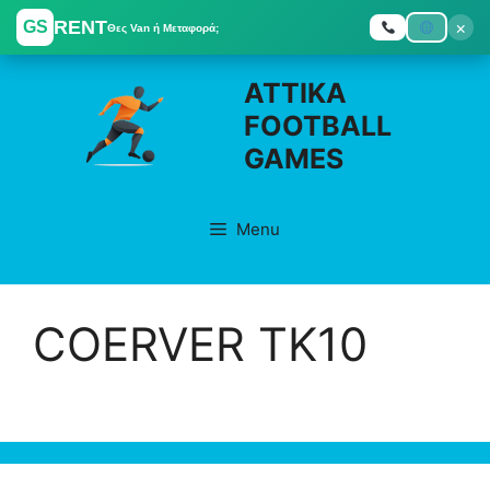
RENT
×
GS
Θες Van ή Μεταφορά;
Skip
ATTIKA
to
FOOTBALL
content
GAMES
Menu
COERVER ΤΚ10