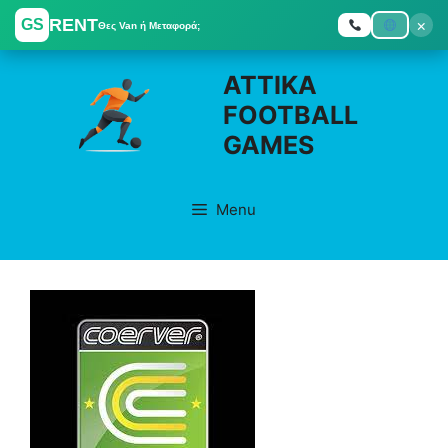
RENT
×
GS
Θες Van ή Μεταφορά;
Skip
ATTIKA
to
FOOTBALL
content
GAMES
Menu