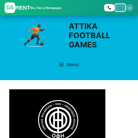
RENT
×
GS
Θες Van ή Μεταφορά;
Skip
ATTIKA
to
FOOTBALL
content
GAMES
Menu