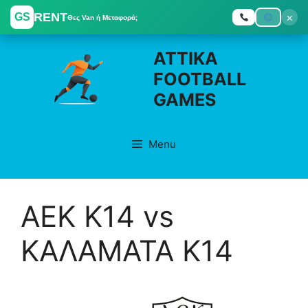
RENT
×
GS
Θες Van ή Μεταφορά;
Skip
ATTIKA
to
FOOTBALL
content
GAMES
Menu
ΑΕΚ K14 vs
ΚΑΛΑΜΑΤΑ K14