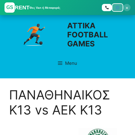
RENT
×
GS
Θες Van ή Μεταφορά;
Skip
ATTIKA
to
FOOTBALL
content
GAMES
Menu
ΠΑΝΑΘΗΝΑΙΚΟΣ
K13 vs ΑΕΚ K13