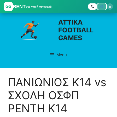
RENT
×
GS
Θες Van ή Μεταφορά;
Skip
ATTIKA
to
FOOTBALL
content
GAMES
Menu
ΠΑΝΙΩΝΙΟΣ K14 vs
ΣΧΟΛΗ ΟΣΦΠ
ΡΕΝΤΗ K14