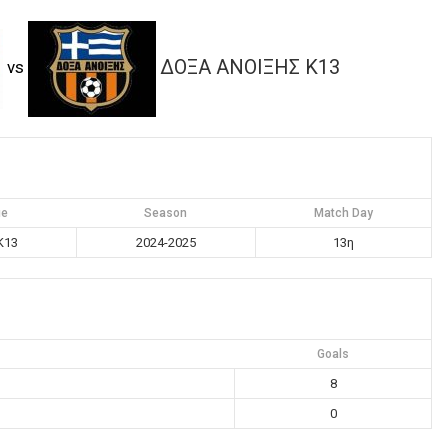
ΔΟΞΑ ΑΝΟΙΞΗΣ K13
vs
ue
Season
Match Day
K13
2024-2025
13η
Goals
8
0