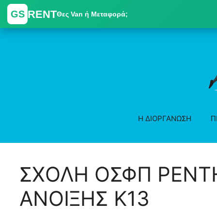
RENT
GS
Θες Van ή Μεταφορά;
Skip
to
content
Η ΔΙΟΡΓΑΝΩΣΗ
Π
ΣΧΟΛΗ ΟΣΦΠ ΡΕΝΤΗ
ΑΝΟΙΞΗΣ K13