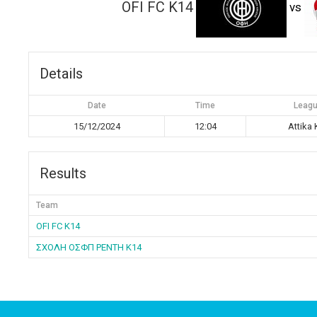
OFI FC K14
vs
Details
Date
Time
Leag
15/12/2024
12:04
Attika 
Results
Team
OFI FC K14
ΣΧΟΛΗ ΟΣΦΠ ΡΕΝΤΗ K14