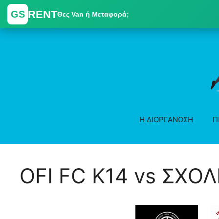
RENT
GS
Θες Van ή Μεταφορά;
Skip
to
content
Η ΔΙΟΡΓΑΝΩΣΗ
Π
OFI FC K14 vs ΣΧΟ