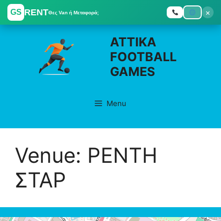
RENT
×
GS
Θες Van ή Μεταφορά;
Skip
ATTIKA
to
FOOTBALL
content
GAMES
Menu
Venue:
ΡΕΝΤΗ
ΣΤΑΡ